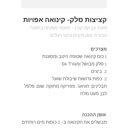
קציצות סלק- קינואה אפויות
מאת: צביקה קורן – תזונאי מומחה בתזונה
טבעית, צום מיצים וניקוי רעלים
מצרכים
1 כוס קינואה שטופה היטב ומסוננת
1 סלק מבושל ומגורד גס
2 ביצים
2 כפות גדושות שיבולת שועל
תבלינים: חוויאג', פפריקה מתוקה, שום, פלפל
לבן, מעט מלח
.
.
אופן ההכנה
מבשלים את הקינואה ב- 2 כוסות מים רותחים