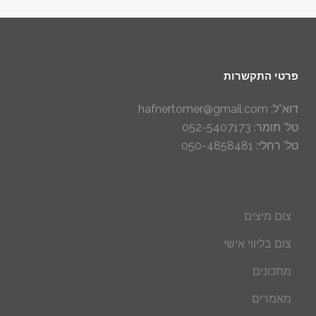
פרטי התקשרות
דוא”ל: hafnertomer@gmail.com
טל’ תומר: 052-5407173
טל' רחלי: 050-4858481
צום מיצים
צום בליווי אישי
מתכונים
מאמרים