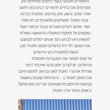
החומרים הטבעי בגוף, לחצים ומתחים) והן
מגורמים סביבתיים חיצוניים רבים כמו: זיהום
אוויר ומים, עישון, מזון מרוסס, מתכות כבדות,
צבעי מאכל, ממתיקים מלאכותיים, תרופות
ועוד. אותם רעלים נאגרים בכבד ובתאי הגוף
ומקשים על תפקודו.
הפעולה הראשונה שעלינו
לעשות היא לבחון כיצד אנחנו יכולים לצמצם
את המשך חדירת הרעלים לגופנו ולאחר מכן
לגשת למלאכת ניקוי הרעלים.
על מנת למזער את הצטברות הפסולת
והרעלים, יש לצרוך מזון טבעי ואיכותי (רצוי
מגידול אורגני), לאכול לאט וברוגע, ללעוס היטב
את המזון, לאכול 5 – 6 ארוחות קטנות בשעות
קבועות ולהימנע מ"נשנושים" וצריכת מזון קלוקל
(ג'אנק) וחסר ערך תזונתי.