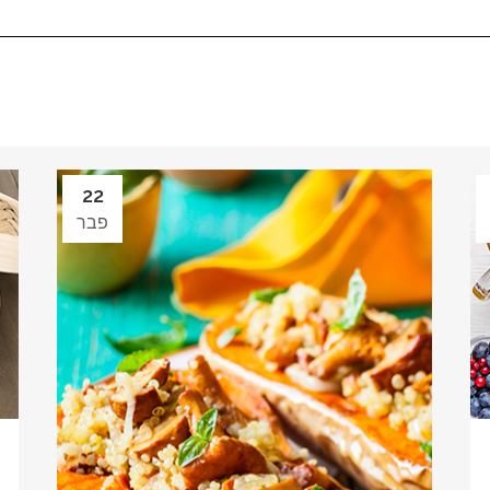
22
פבר