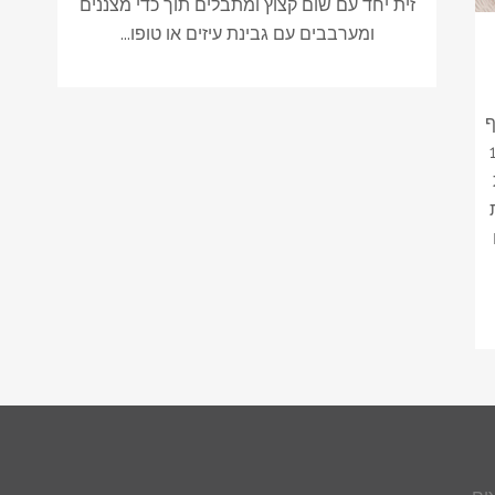
זית יחד עם שום קצוץ ומתבלים תוך כדי מצננים
ומערבבים עם גבינת עיזים או טופו...
1 כוס מיץ תפוז 1 כף
חרדל 1/8