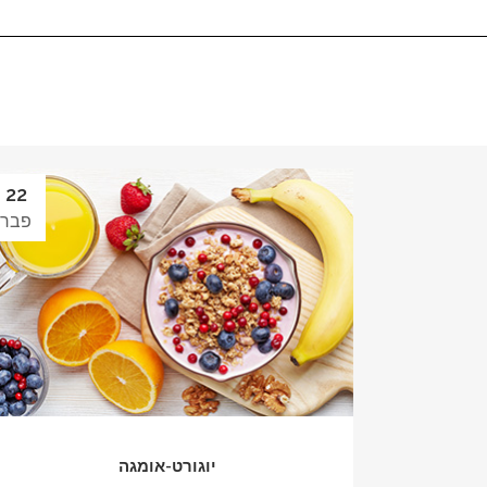
22
פבר
יוגורט-אומגה