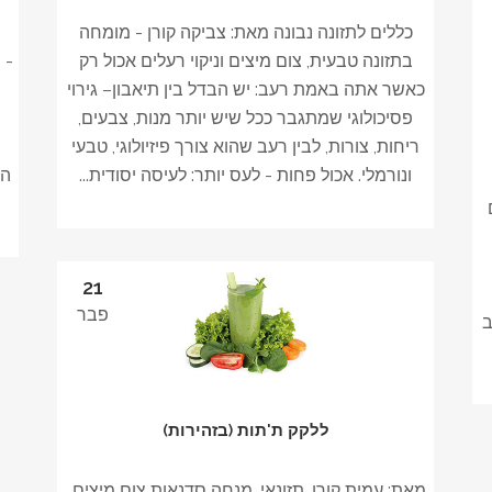
כללים לתזונה נבונה מאת: צביקה קורן - מומחה
בתזונה טבעית, צום מיצים וניקוי רעלים אכול רק
- 
כאשר אתה באמת רעב: יש הבדל בין תיאבון– גירוי
פסיכולוגי שמתגבר ככל שיש יותר מנות, צבעים,
ריחות, צורות, לבין רעב שהוא צורך פיזיולוגי, טבעי
ונורמלי. אכול פחות - לעס יותר: לעיסה יסודית...
הד
נים
21
פבר
ב
ללקק ת'תות (בזהירות)
מאת: עמית קורן, תזונאי, מנחה סדנאות צום מיצים .